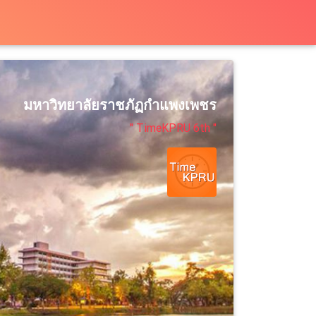
มหาวิทยาลัยราชภัฏกำแพงเพชร
" TimeKPRU 6th "